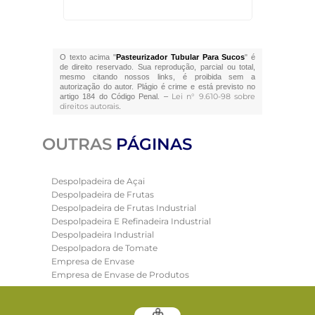
O texto acima "
Pasteurizador Tubular Para Sucos
" é
de direito reservado. Sua reprodução, parcial ou total,
mesmo citando nossos links, é proibida sem a
autorização do autor. Plágio é crime e está previsto no
Lei n° 9.610-98 sobre
artigo 184 do Código Penal. –
direitos autorais
.
OUTRAS
PÁGINAS
Despolpadeira de Açai
Despolpadeira de Frutas
Despolpadeira de Frutas Industrial
Despolpadeira E Refinadeira Industrial
Despolpadeira Industrial
Despolpadora de Tomate
Empresa de Envase
Empresa de Envase de Produtos
Empresa de Trocadores de Calor
Envasadora Automática
Envasadora Automatica de Liquidos