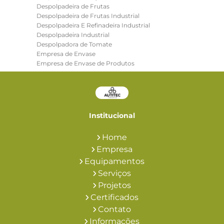
Despolpadeira de Frutas
Despolpadeira de Frutas Industrial
Despolpadeira E Refinadeira Industrial
Despolpadeira Industrial
Despolpadora de Tomate
Empresa de Envase
Empresa de Envase de Produtos
Empresa de Trocadores de Calor
Envasadora Automática
Envasadora Automatica de Liquidos
Envasadora Automática de Líquidos Preço
Envasadora de Líquidos E Pastosos
Institucional
Envasadora de Pastosos
Envasadora de Polpa de Frutas
Home
Envasadora Semi Automatica
Empresa
Envase A Frio Asseptico
Envase Asséptico
Envase Asséptico A Frio
Equipamentos
Envase Asséptico de Alimentos
Serviços
Equipamentos Industriais Alimentos
Projetos
Equipamentos para Indústria de Alimentos
Certificados
Estação Redutora de Pressão para Vapor
Extrator de Polpa de Frutas Industrial
Contato
Fabrica de Polpa de Fruta Congelada
Informações