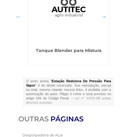
ito
Tanque Blender para Mistura
Máqui
O texto acima "
Estação Redutora De Pressão Para
Vapor
" é de direito reservado. Sua reprodução, parcial
ou total, mesmo citando nossos links, é proibida sem a
autorização do autor. Plágio é crime e está previsto no
Lei n° 9.610-98 sobre
artigo 184 do Código Penal. –
direitos autorais
.
OUTRAS
PÁGINAS
Despolpadeira de Açai