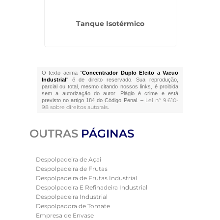
r
Tanque Isotérmico
O texto acima "
Concentrador Duplo Efeito a Vacuo
Industrial
" é de direito reservado. Sua reprodução,
parcial ou total, mesmo citando nossos links, é proibida
sem a autorização do autor. Plágio é crime e está
Lei n° 9.610-
previsto no artigo 184 do Código Penal. –
98 sobre direitos autorais
.
OUTRAS
PÁGINAS
Despolpadeira de Açai
Despolpadeira de Frutas
Despolpadeira de Frutas Industrial
Despolpadeira E Refinadeira Industrial
Despolpadeira Industrial
Despolpadora de Tomate
Empresa de Envase