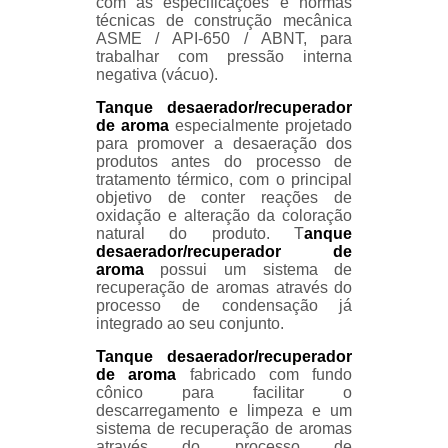
com as especificações e normas
técnicas de construção mecânica
ASME / API-650 / ABNT, para
trabalhar com pressão interna
negativa (vácuo).
Tanque desaerador/recuperador
de aroma
especialmente projetado
para promover a desaeração dos
produtos antes do processo de
tratamento térmico, com o principal
objetivo de conter reações de
oxidação e alteração da coloração
natural do produto. T
anque
desaerador/recuperador de
aroma
possui um sistema de
recuperação de aromas através do
processo de condensação já
integrado ao seu conjunto.
Tanque desaerador/recuperador
de aroma
fabricado com fundo
cônico para facilitar o
descarregamento e limpeza e um
sistema de recuperação de aromas
através do processo de